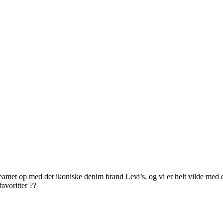
met op med det ikoniske denim brand Levi’s, og vi er helt vilde med 
oritter ?⁠?⁠⁠