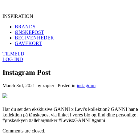
INSPIRATION
BRANDS
ØNSKEPOST
BEGIVENHEDER
GAVEKORT
TILMELD
LOG IND
Instagram Post
March 3rd, 2021 by zapier | Posted in
instagram
|
Har du set den eksklusive GANNI x Levi’s kollektion? GANNI har tea
kollektion på Ønskepost via linket i vores bio og find dine personlige fav
#ønskeskyen #alleharønsker #LevisxGANNI #ganni
Comments are closed.