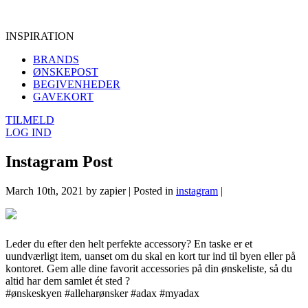
INSPIRATION
BRANDS
ØNSKEPOST
BEGIVENHEDER
GAVEKORT
TILMELD
LOG IND
Instagram Post
March 10th, 2021 by zapier | Posted in
instagram
|
Leder du efter den helt perfekte accessory? En taske er et
uundværligt item, uanset om du skal en kort tur ind til byen eller på
kontoret. Gem alle dine favorit accessories på din ønskeliste, så du
altid har dem samlet ét sted ?⁠
#ønskeskyen #alleharønsker #adax #myadax